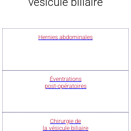
vésicule biliaire
Hernies abdominales
Éventrations
post-opératoires
Chirurgie de
la vésicule biliaire