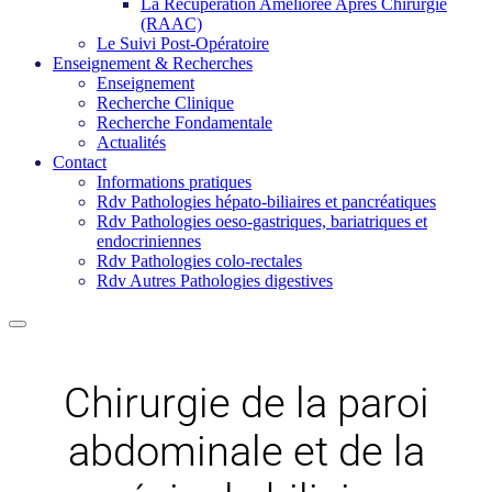
La Récupération Améliorée Après Chirurgie
(RAAC)
Le Suivi Post-Opératoire
Enseignement & Recherches
Enseignement
Recherche Clinique
Recherche Fondamentale
Actualités
Contact
Informations pratiques
Rdv Pathologies hépato-biliaires et pancréatiques
Rdv Pathologies oeso-gastriques, bariatriques et
endocriniennes
Rdv Pathologies colo-rectales
Rdv Autres Pathologies digestives
Chirurgie de la paroi
abdominale et de la