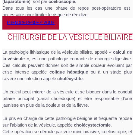
(
laparotomie
), soit par
coelioscopie
.
Dans tous les cas une phase de repos post-opératoire est
nécessaire pour limiter le risque de récidive.
PRENDRE RENDEZ-VOUS
CHIRURGIE DE LA VÉSICULE BILIAIRE
La pathologie lithiasique de la vésicule biliaire, appelé
« calcul de
la vésicule »
, est une pathologie courante de chirurgie digestive.
Ces calculs peuvent donner soit de simple douleur évoluant par
crise intense appelée
colique hépatique
ou à un stade plus
sévère une infection appelé
cholécystite
.
Un calcul peut migrer de la vésicule et se bloquer dans le conduit
biliaire principal (canal cholédoque) et être responsable d’une
jaunisse en plus de la douleur et de la fièvre.
La pris en charge de cette pathologie bénigne et fréquente repose
sur l’ablation de la vésicule, appelée
cholécystectomie
.
Cette opération se déroule par voie mini-invasive, coelioscopie, et