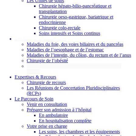
Les Unités de soins
Chirurgie hépato-bilio-pancréatique et
transplantation
Chirurgie oeso-gastrique, bariatrique et
endocrinienne
Chirurgie colo-rectale
Soins intensifs et Soins continus
Les Activités Chirurgicales
Maladies du foie, des voies biliaires et du pancréas
Maladies de l’oesophage et de l’estomac
Maladies de l’intestin, du côlon, du rectum et de l’anus
Chirurgie de l’obésité
Chirurgie de la paroi abdominale et de la vésicule
biliaire
Expertises & Recours
Chirurgie de recours
Les Réunions de Concertation Pluridisciplinaires
(RCPs)
Le Parcours de Soin
Venir en consultation
Préparer son admission à l’hôpital
En ambulatoire
En hospitalisation complète
Votre prise en charge
Les soins, les chambres et les équipements