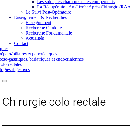
Les soins, les chambres et les équipements
La Récupération Améliorée Après Chirurgie (RA
Le Suivi Post-Opératoire
Enseignement & Recherches
Enseignement
Recherche Clinique
Recherche Fondamentale
Actualités
Contact
iques
épato-biliaires et pancréatiques
eso-gastriques, bariatriques et endocriniennes
olo-rectales
ogies digestives
Chirurgie colo-rectale