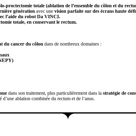
olo-proctectomie totale (ablation de l’ensemble du côlon et du rect
rnière génération
avec une
vision parfaite sur des écrans haute déf
vec l’aide du robot Da VINCI.
ctomie totale, en conservant le rectum.
ent du cancer du côlon
dans de nombreux domaines :
inaux
GENEPY)
nnue
dans son traitement, plus particulièrement dans la
stratégie de con
té d’une ablation combinée du rectum et de l’anus.