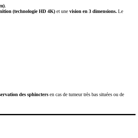
um)
.
inition (technologie HD 4K)
et une
vision en 3 dimensions.
Le
servation des sphincters
en cas de tumeur très bas situées ou de