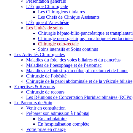
Présentation générale
L’Équipe Chirurgicale
Les Chirurgiens titulaires
Les Chefs de Clinique Assistants
L’Équipe d’Anesthésie
Les Unités de soins
Chirurgie hépato-bilio-pancréatique et transplantat
Chirurgie oeso-gastrique, bariatrique et endocrinie
Chirurgie colo-rectale
Soins intensifs et Soins continus
Les Activités Chirurgicales
Maladies du foie, des voies biliaires et du pancréas
Maladies de l’oesophage et de l’estomac
Maladies de l’intestin, du côlon, du rectum et de l’anus
Chirurgie de l’obésité
Chirurgie de la paroi abdominale et de la vésicule biliaire
Expertises & Recours
Chirurgie de recours
Les Réunions de Concertation Pluridisciplinaires (RCPs)
Le Parcours de Soin
Venir en consultation
Préparer son admission à l’hôpital
En ambulatoire
En hospitalisation complète
Votre prise en charge