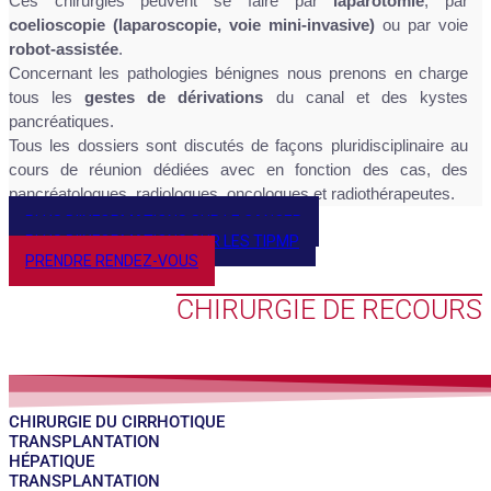
Ces chirurgies peuvent se faire par
laparotomie
, par
coelioscopie (laparoscopie, voie mini-invasive)
ou par voie
robot-assistée
.
Concernant les pathologies bénignes nous prenons en charge
tous les
gestes de dérivations
du canal et des kystes
pancréatiques.
Tous les dossiers sont discutés de façons pluridisciplinaire au
cours de réunion dédiées avec en fonction des cas, des
pancréatologues, radiologues, oncologues et radiothérapeutes.
PLUS D'INFORMATIONS SUR LE CANCER
PLUS D'INFORMATIONS SUR LES TIPMP
PRENDRE RENDEZ-VOUS
CHIRURGIE DE RECOURS
CHIRURGIE DU CIRRHOTIQUE
TRANSPLANTATION
HÉPATIQUE
TRANSPLANTATION