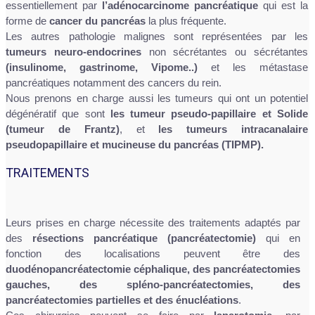
essentiellement par
l’adénocarcinome pancréatique
qui est la
forme de
cancer du pancréas
la plus fréquente.
Les autres pathologie malignes sont représentées par les
tumeurs neuro-endocrines
non sécrétantes ou sécrétantes
(insulinome, gastrinome, Vipome..)
et les métastase
pancréatiques notamment des cancers du rein.
Nous prenons en charge aussi les tumeurs qui ont un potentiel
dégénératif que sont
les tumeur pseudo-papillaire et Solide
(tumeur de Frantz)
, et
les tumeurs intracanalaire
pseudopapillaire et mucineuse du pancréas (TIPMP).
TRAITEMENTS
Leurs prises en charge nécessite des traitements adaptés par
des
résections pancréatique (pancréatectomie)
qui en
fonction des localisations peuvent être des
duodénopancréatectomie céphalique, des pancréatectomies
gauches, des spléno-pancréatectomies, des
pancréatectomies partielles et des énucléations
.