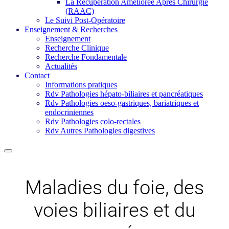
La Récupération Améliorée Après Chirurgie
(RAAC)
Le Suivi Post-Opératoire
Enseignement & Recherches
Enseignement
Recherche Clinique
Recherche Fondamentale
Actualités
Contact
Informations pratiques
Rdv Pathologies hépato-biliaires et pancréatiques
Rdv Pathologies oeso-gastriques, bariatriques et
endocriniennes
Rdv Pathologies colo-rectales
Rdv Autres Pathologies digestives
Maladies du foie, des
voies biliaires et du