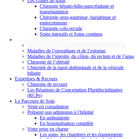
Les Unités de soins
Chirurgie hépato-bilio-pancréatique et
transplantation
Chirurgie oeso-gastrique, bariatrique et
endocrinienne
Chirurgie colo-rectale
Soins intensifs et Soins continus
Les Activités Chirurgicales
Maladies du foie, des voies biliaires et du pancréas
Maladies de l’oesophage et de l’estomac
Maladies de l’intestin, du côlon, du rectum et de l’anus
Chirurgie de l’obésité
Chirurgie de la paroi abdominale et de la vésicule
biliaire
Expertises & Recours
Chirurgie de recours
Les Réunions de Concertation Pluridisciplinaires
(RCPs)
Le Parcours de Soin
Venir en consultation
Préparer son admission à l’hôpital
En ambulatoire
En hospitalisation complète
Votre prise en charge
Les soins, les chambres et les équipements