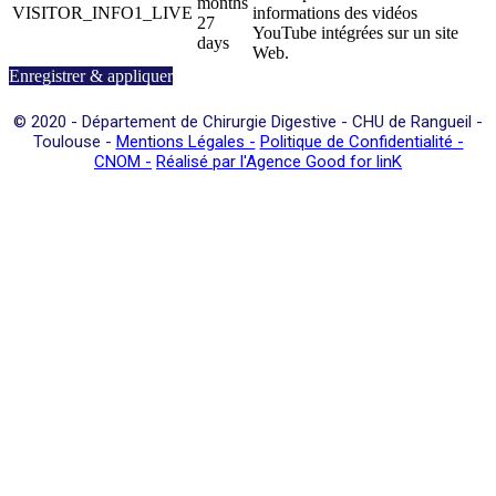
months
VISITOR_INFO1_LIVE
informations des vidéos
27
YouTube intégrées sur un site
days
Web.
Enregistrer & appliquer
© 2020 -
Département de Chirurgie Digestive - CHU de Rangueil -
Toulouse -
Mentions Légales -
Politique de Confidentialité -
CNOM -
Réalisé par l'Agence Good for linK