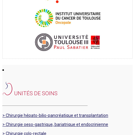
UNITÉS DE SOINS
> Chirurgie hépato-bilio-pancréatique et transplantation
> Chirurgie oeso-gastrique, bariatrique et endocrinienne
> Chirurgie colo-rectale