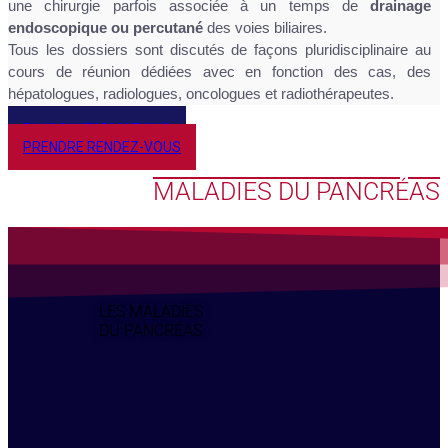
une chirurgie parfois associée à un temps de
drainage
endoscopique ou percutané
des voies biliaires.
Tous les dossiers sont discutés de façons pluridisciplinaire au
cours de réunion dédiées avec en fonction des cas, des
hépatologues, radiologues, oncologues et radiothérapeutes.
PLUS D'INFORMATIONS
PRENDRE RENDEZ-VOUS
MALADIES DU PANCRÉAS
LES MALADIES
DU PANCRÉAS