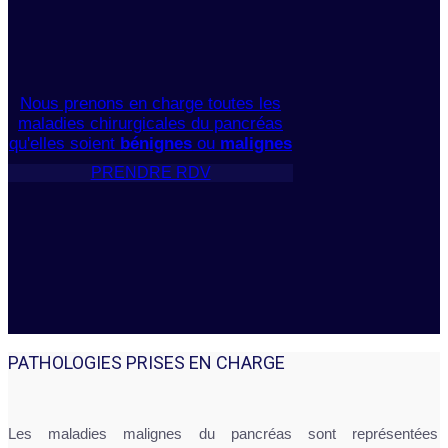
Nous prenons en charge toutes les
maladies chirurgicales du pancréas
qu'elles soient
bénignes
ou
malignes
PRENDRE RDV
PATHOLOGIES PRISES EN CHARGE
Les maladies malignes du pancréas sont représentées