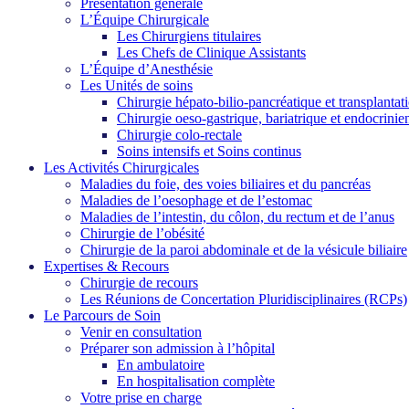
Présentation générale
L’Équipe Chirurgicale
Les Chirurgiens titulaires
Les Chefs de Clinique Assistants
L’Équipe d’Anesthésie
Les Unités de soins
Chirurgie hépato-bilio-pancréatique et transplantat
Chirurgie oeso-gastrique, bariatrique et endocrinie
Chirurgie colo-rectale
Soins intensifs et Soins continus
Les Activités Chirurgicales
Maladies du foie, des voies biliaires et du pancréas
Maladies de l’oesophage et de l’estomac
Maladies de l’intestin, du côlon, du rectum et de l’anus
Chirurgie de l’obésité
Chirurgie de la paroi abdominale et de la vésicule biliaire
Expertises & Recours
Chirurgie de recours
Les Réunions de Concertation Pluridisciplinaires (RCPs)
Le Parcours de Soin
Venir en consultation
Préparer son admission à l’hôpital
En ambulatoire
En hospitalisation complète
Votre prise en charge