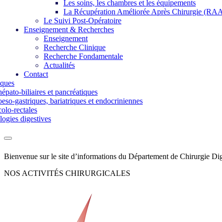
Les soins, les chambres et les équipements
La Récupération Améliorée Après Chirurgie (RA
Le Suivi Post-Opératoire
Enseignement & Recherches
Enseignement
Recherche Clinique
Recherche Fondamentale
Actualités
Contact
iques
épato-biliaires et pancréatiques
eso-gastriques, bariatriques et endocriniennes
olo-rectales
ogies digestives
Bienvenue sur le site d’informations du Département de Chirurgie D
NOS ACTIVITÉS CHIRURGICALES