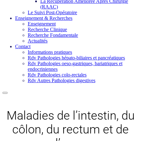
La Récupération Améliorée Après Chirurgie
(RAAC)
Le Suivi Post-Opératoire
Enseignement & Recherches
Enseignement
Recherche Clinique
Recherche Fondamentale
Actualités
Contact
Informations pratiques
Rdv Pathologies hépato-biliaires et pancréatiques
Rdv Pathologies oeso-gastriques, bariatriques et
endocriniennes
Rdv Pathologies colo-rectales
Rdv Autres Pathologies digestives
Maladies de l’intestin, du
côlon, du rectum et de