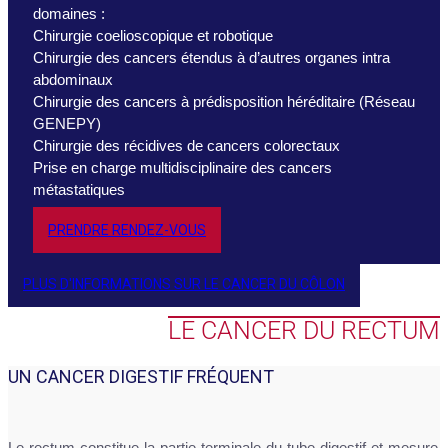
domaines :
Chirurgie coelioscopique et robotique
Chirurgie des cancers étendus à d’autres organes intra
abdominaux
Chirurgie des cancers à prédisposition héréditaire (Réseau
GENEPY)
Chirurgie des récidives de cancers colorectaux
Prise en charge multidisciplinaire des cancers
métastatiques
PRENDRE RENDEZ-VOUS
PLUS D'INFORMATIONS SUR LE CANCER DU CÔLON
LE CANCER DU RECTUM
UN CANCER DIGESTIF FRÉQUENT
Le rectum constitue la partie terminale du tube digestif et mesure