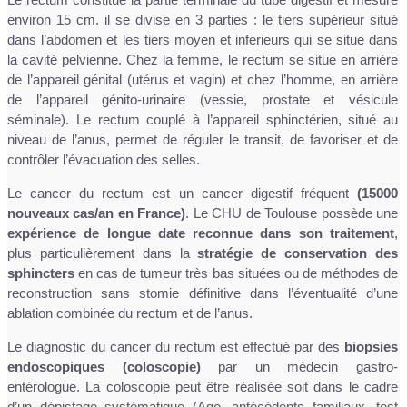
environ 15 cm. il se divise en 3 parties : le tiers supérieur situé
dans l’abdomen et les tiers moyen et inferieurs qui se situe dans
la cavité pelvienne. Chez la femme, le rectum se situe en arrière
de l’appareil génital (utérus et vagin) et chez l’homme, en arrière
de l’appareil génito-urinaire (vessie, prostate et vésicule
séminale). Le rectum couplé à l’appareil sphinctérien, situé au
niveau de l’anus, permet de réguler le transit, de favoriser et de
contrôler l’évacuation des selles.
Le cancer du rectum est un cancer digestif fréquent
(15000
nouveaux cas/an en France)
. Le CHU de Toulouse possède une
expérience de longue date reconnue dans son traitement
,
plus particulièrement dans la
stratégie de conservation des
sphincters
en cas de tumeur très bas situées ou de méthodes de
reconstruction sans stomie définitive dans l’éventualité d’une
ablation combinée du rectum et de l’anus.
Le diagnostic du cancer du rectum est effectué par des
biopsies
endoscopiques (coloscopie)
par un médecin gastro-
entérologue. La coloscopie peut être réalisée soit dans le cadre
d’un dépistage systématique (Age, antécédents familiaux, test