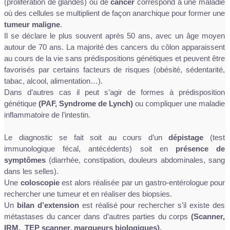
(prolifération de glandes) ou de
cancer
correspond à une maladie
où des cellules se multiplient de façon anarchique pour former une
tumeur maligne
.
Il se déclare le plus souvent après 50 ans, avec un âge moyen
autour de 70 ans. La majorité des cancers du côlon apparaissent
au cours de la vie sans prédispositions génétiques et peuvent être
favorisés par certains facteurs de risques (obésité, sédentarité,
tabac, alcool, alimentation…).
Dans d’autres cas il peut s’agir de formes à prédisposition
génétique
(PAF, Syndrome de Lynch)
ou compliquer une maladie
inflammatoire de l’intestin.
Le diagnostic se fait soit au cours d’un
dépistage
(test
immunologique fécal, antécédents) soit en
présence de
symptômes
(diarrhée, constipation, douleurs abdominales, sang
dans les selles).
Une
coloscopie
est alors réalisée par un gastro-entérologue pour
rechercher une tumeur et en réaliser des biopsies.
Un
bilan d’extension
est réalisé pour rechercher s’il existe des
métastases du cancer dans d’autres parties du corps
(Scanner,
IRM, TEP scanner, marqueurs biologiques).