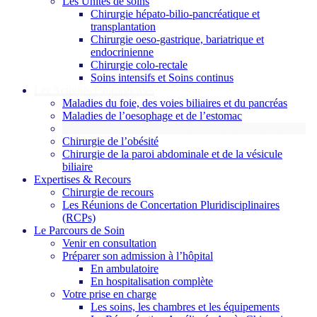
Les Unités de soins
Chirurgie hépato-bilio-pancréatique et
transplantation
Chirurgie oeso-gastrique, bariatrique et
endocrinienne
Chirurgie colo-rectale
Soins intensifs et Soins continus
Les Activités Chirurgicales
Maladies du foie, des voies biliaires et du pancréas
Maladies de l’oesophage et de l’estomac
Maladies de l’intestin, du côlon, du rectum et de l’anus
Chirurgie de l’obésité
Chirurgie de la paroi abdominale et de la vésicule
biliaire
Expertises & Recours
Chirurgie de recours
Les Réunions de Concertation Pluridisciplinaires
(RCPs)
Le Parcours de Soin
Venir en consultation
Préparer son admission à l’hôpital
En ambulatoire
En hospitalisation complète
Votre prise en charge
Les soins, les chambres et les équipements