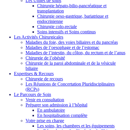
Les Unités de soins
Chirurgie hépato-bilio-pancréatique et
transplantation
Chirurgie oeso-gastrique, bariatrique et
endocrinienne
Chirurgie colo-rectale
Soins intensifs et Soins continus
Les Activités Chirurgicales
Maladies du foie, des voies biliaires et du pancréas
Maladies de l’oesophage et de l’estomac
Maladies de l’intestin, du côlon, du rectum et de l’anus
Chirurgie de l’obésité
Chirurgie de la paroi abdominale et de la vésicule
biliaire
Expertises & Recours
Chirurgie de recours
Les Réunions de Concertation Pluridisciplinaires
(RCPs)
Le Parcours de Soin
Venir en consultation
Préparer son admission à l’hôpital
En ambulatoire
En hospitalisation complète
Votre prise en charge
Les soins, les chambres et les équipements