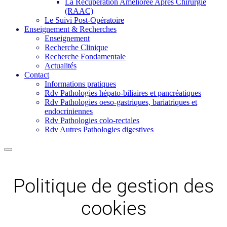
La Récupération Améliorée Après Chirurgie
(RAAC)
Le Suivi Post-Opératoire
Enseignement & Recherches
Enseignement
Recherche Clinique
Recherche Fondamentale
Actualités
Contact
Informations pratiques
Rdv Pathologies hépato-biliaires et pancréatiques
Rdv Pathologies oeso-gastriques, bariatriques et
endocriniennes
Rdv Pathologies colo-rectales
Rdv Autres Pathologies digestives
Politique de gestion des
cookies