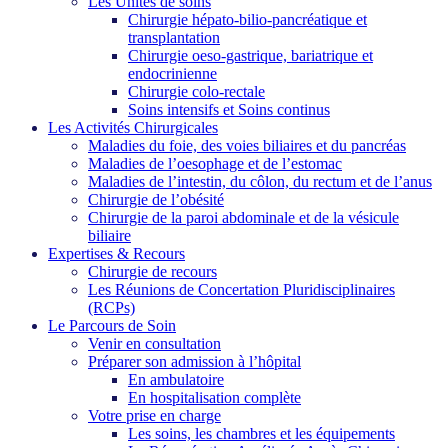
Les Unités de soins
Chirurgie hépato-bilio-pancréatique et
transplantation
Chirurgie oeso-gastrique, bariatrique et
endocrinienne
Chirurgie colo-rectale
Soins intensifs et Soins continus
Les Activités Chirurgicales
Maladies du foie, des voies biliaires et du pancréas
Maladies de l’oesophage et de l’estomac
Maladies de l’intestin, du côlon, du rectum et de l’anus
Chirurgie de l’obésité
Chirurgie de la paroi abdominale et de la vésicule
biliaire
Expertises & Recours
Chirurgie de recours
Les Réunions de Concertation Pluridisciplinaires
(RCPs)
Le Parcours de Soin
Venir en consultation
Préparer son admission à l’hôpital
En ambulatoire
En hospitalisation complète
Votre prise en charge
Les soins, les chambres et les équipements