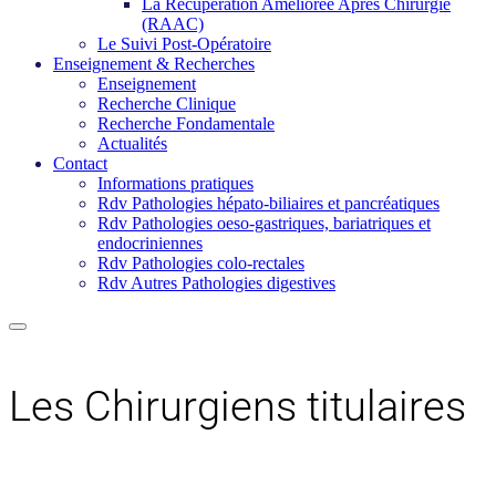
La Récupération Améliorée Après Chirurgie
(RAAC)
Le Suivi Post-Opératoire
Enseignement & Recherches
Enseignement
Recherche Clinique
Recherche Fondamentale
Actualités
Contact
Informations pratiques
Rdv Pathologies hépato-biliaires et pancréatiques
Rdv Pathologies oeso-gastriques, bariatriques et
endocriniennes
Rdv Pathologies colo-rectales
Rdv Autres Pathologies digestives
Les Chirurgiens titulaires