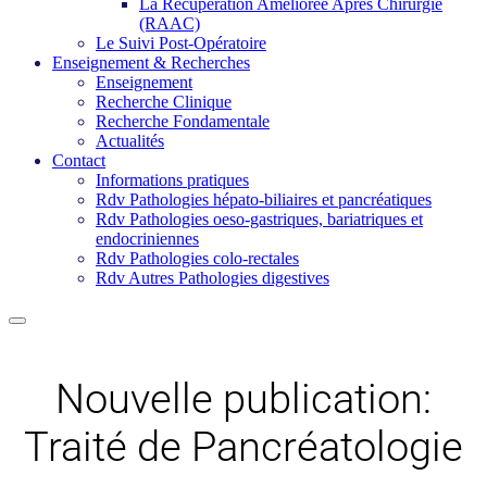
La Récupération Améliorée Après Chirurgie
(RAAC)
Le Suivi Post-Opératoire
Enseignement & Recherches
Enseignement
Recherche Clinique
Recherche Fondamentale
Actualités
Contact
Informations pratiques
Rdv Pathologies hépato-biliaires et pancréatiques
Rdv Pathologies oeso-gastriques, bariatriques et
endocriniennes
Rdv Pathologies colo-rectales
Rdv Autres Pathologies digestives
Nouvelle publication:
Traité de Pancréatologie