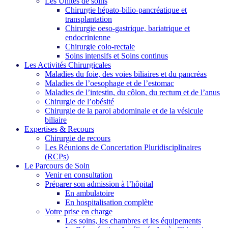
Les Unités de soins
Chirurgie hépato-bilio-pancréatique et
transplantation
Chirurgie oeso-gastrique, bariatrique et
endocrinienne
Chirurgie colo-rectale
Soins intensifs et Soins continus
Les Activités Chirurgicales
Maladies du foie, des voies biliaires et du pancréas
Maladies de l’oesophage et de l’estomac
Maladies de l’intestin, du côlon, du rectum et de l’anus
Chirurgie de l’obésité
Chirurgie de la paroi abdominale et de la vésicule
biliaire
Expertises & Recours
Chirurgie de recours
Les Réunions de Concertation Pluridisciplinaires
(RCPs)
Le Parcours de Soin
Venir en consultation
Préparer son admission à l’hôpital
En ambulatoire
En hospitalisation complète
Votre prise en charge
Les soins, les chambres et les équipements