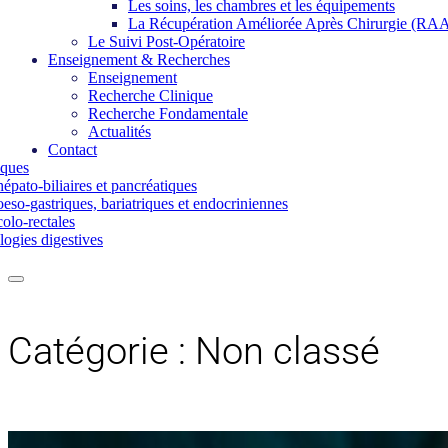
Les soins, les chambres et les équipements
La Récupération Améliorée Après Chirurgie (RA
Le Suivi Post-Opératoire
Enseignement & Recherches
Enseignement
Recherche Clinique
Recherche Fondamentale
Actualités
Contact
iques
épato-biliaires et pancréatiques
eso-gastriques, bariatriques et endocriniennes
olo-rectales
ogies digestives
Catégorie :
Non classé