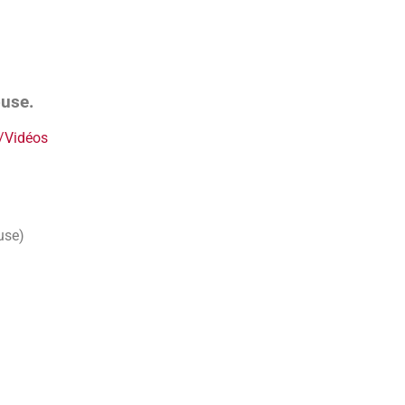
ouse.
s/Vidéos
use)