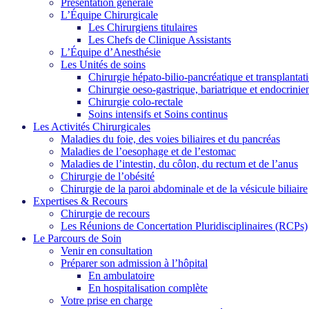
Présentation générale
L’Équipe Chirurgicale
Les Chirurgiens titulaires
Les Chefs de Clinique Assistants
L’Équipe d’Anesthésie
Les Unités de soins
Chirurgie hépato-bilio-pancréatique et transplantat
Chirurgie oeso-gastrique, bariatrique et endocrinie
Chirurgie colo-rectale
Soins intensifs et Soins continus
Les Activités Chirurgicales
Maladies du foie, des voies biliaires et du pancréas
Maladies de l’oesophage et de l’estomac
Maladies de l’intestin, du côlon, du rectum et de l’anus
Chirurgie de l’obésité
Chirurgie de la paroi abdominale et de la vésicule biliaire
Expertises & Recours
Chirurgie de recours
Les Réunions de Concertation Pluridisciplinaires (RCPs)
Le Parcours de Soin
Venir en consultation
Préparer son admission à l’hôpital
En ambulatoire
En hospitalisation complète
Votre prise en charge