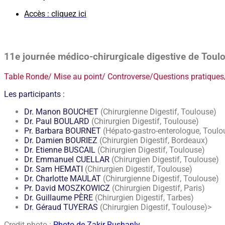
Accès : cliquez ici
11e journée médico-chirurgicale digestive de Toul
Table Ronde/ Mise au point/ Controverse/Questions pratique
Les participants :
Dr. Manon BOUCHET
(Chirurgienne Digestif, Toulouse)
Dr. Paul BOULARD
(Chirurgien Digestif, Toulouse)
Pr. Barbara BOURNET
(Hépato-gastro-enterologue, Toulo
Dr. Damien BOURIEZ
(Chirurgien Digestif, Bordeaux)
Dr. Etienne BUSCAIL
(Chirurgien Digestif, Toulouse)
Dr. Emmanuel CUELLAR
(Chirurgien Digestif, Toulouse)
Dr. Sam HEMATI
(Chirurgien Digestif, Toulouse)
Dr. Charlotte MAULAT
(Chirurgienne Digestif, Toulouse)
Pr. David MOSZKOWICZ
(Chirurgien Digestif, Paris)
Dr. Guillaume PÈRE
(Chirurgien Digestif, Tarbes)
Dr. Géraud TUYERAS
(Chirurgien Digestif, Toulouse)>
Credit photo :
Photo de Zakir Rushanly