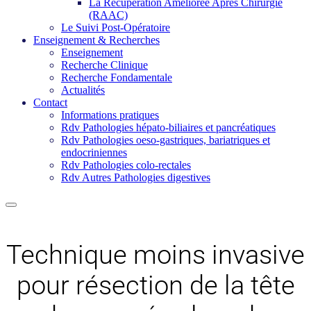
La Récupération Améliorée Après Chirurgie
(RAAC)
Le Suivi Post-Opératoire
Enseignement & Recherches
Enseignement
Recherche Clinique
Recherche Fondamentale
Actualités
Contact
Informations pratiques
Rdv Pathologies hépato-biliaires et pancréatiques
Rdv Pathologies oeso-gastriques, bariatriques et
endocriniennes
Rdv Pathologies colo-rectales
Rdv Autres Pathologies digestives
Technique moins invasive
pour résection de la tête