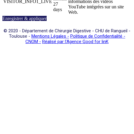
VISITOR_INFO1_LIVE
informations des vidéos
27
YouTube intégrées sur un site
days
Web.
Enregistrer & appliquer
© 2020 -
Département de Chirurgie Digestive - CHU de Rangueil -
Toulouse -
Mentions Légales -
Politique de Confidentialité -
CNOM -
Réalisé par l'Agence Good for linK