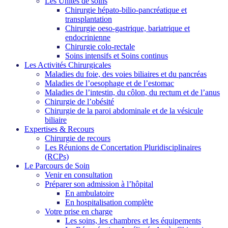
Les Unités de soins
Chirurgie hépato-bilio-pancréatique et
transplantation
Chirurgie oeso-gastrique, bariatrique et
endocrinienne
Chirurgie colo-rectale
Soins intensifs et Soins continus
Les Activités Chirurgicales
Maladies du foie, des voies biliaires et du pancréas
Maladies de l’oesophage et de l’estomac
Maladies de l’intestin, du côlon, du rectum et de l’anus
Chirurgie de l’obésité
Chirurgie de la paroi abdominale et de la vésicule
biliaire
Expertises & Recours
Chirurgie de recours
Les Réunions de Concertation Pluridisciplinaires
(RCPs)
Le Parcours de Soin
Venir en consultation
Préparer son admission à l’hôpital
En ambulatoire
En hospitalisation complète
Votre prise en charge
Les soins, les chambres et les équipements