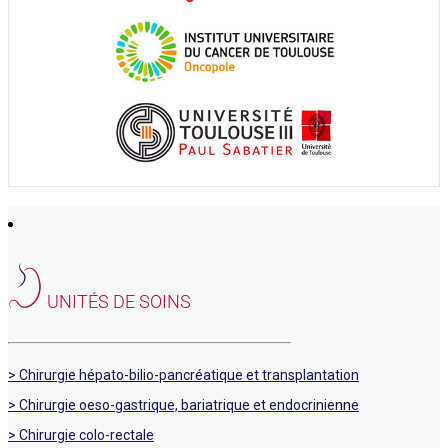
UNITÉS DE SOINS
> Chirurgie hépato-bilio-pancréatique et transplantation
> Chirurgie oeso-gastrique, bariatrique et endocrinienne
> Chirurgie colo-rectale