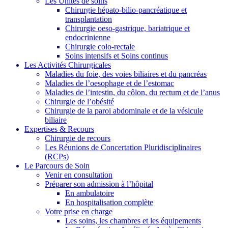
Les Unités de soins
Chirurgie hépato-bilio-pancréatique et
transplantation
Chirurgie oeso-gastrique, bariatrique et
endocrinienne
Chirurgie colo-rectale
Soins intensifs et Soins continus
Les Activités Chirurgicales
Maladies du foie, des voies biliaires et du pancréas
Maladies de l’oesophage et de l’estomac
Maladies de l’intestin, du côlon, du rectum et de l’anus
Chirurgie de l’obésité
Chirurgie de la paroi abdominale et de la vésicule
biliaire
Expertises & Recours
Chirurgie de recours
Les Réunions de Concertation Pluridisciplinaires
(RCPs)
Le Parcours de Soin
Venir en consultation
Préparer son admission à l’hôpital
En ambulatoire
En hospitalisation complète
Votre prise en charge
Les soins, les chambres et les équipements