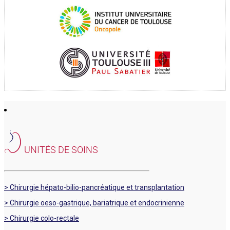
UNITÉS DE SOINS
> Chirurgie hépato-bilio-pancréatique et transplantation
> Chirurgie oeso-gastrique, bariatrique et endocrinienne
> Chirurgie colo-rectale