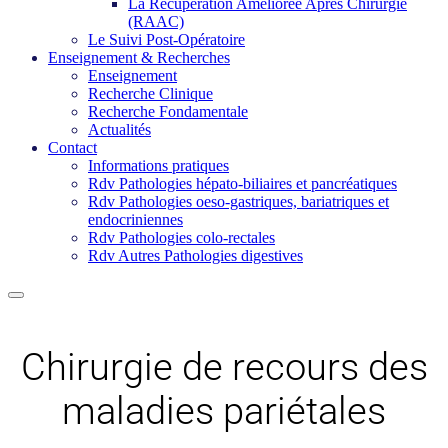
La Récupération Améliorée Après Chirurgie
(RAAC)
Le Suivi Post-Opératoire
Enseignement & Recherches
Enseignement
Recherche Clinique
Recherche Fondamentale
Actualités
Contact
Informations pratiques
Rdv Pathologies hépato-biliaires et pancréatiques
Rdv Pathologies oeso-gastriques, bariatriques et
endocriniennes
Rdv Pathologies colo-rectales
Rdv Autres Pathologies digestives
Chirurgie de recours des
maladies pariétales