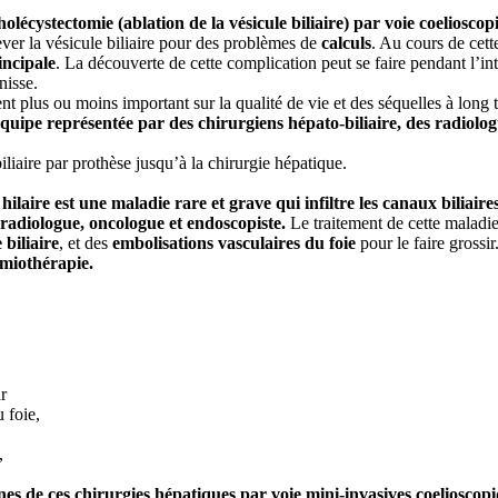
olécystectomie (ablation de la vésicule biliaire) par voie coelioscop
ever la vésicule biliaire pour des problèmes de
calculs
. Au cours de cett
incipale
. La découverte de cette complication peut se faire pendant l’i
nisse.
t plus ou moins important sur la qualité de vie et des séquelles à long 
e équipe représentée par des chirurgiens hépato-biliaire, des radiolo
iliaire par prothèse jusqu’à la chirurgie hépatique.
laire est une maladie rare et grave qui infiltre les canaux biliaires
 radiologue, oncologue et endoscopiste.
Le traitement de cette maladi
 biliaire
, et des
embolisations vasculaires du foie
pour le faire grossir
imiothérapie.
r
 foie,
,
aines de ces chirurgies hépatiques par voie mini-invasives coelioscop