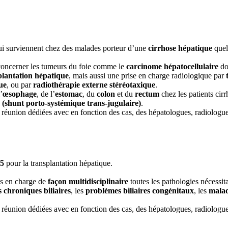
qui surviennent chez des malades porteur d’une
cirrhose hépatique
quel
concerner les tumeurs du foie comme le
carcinome hépatocellulaire
don
plantation hépatique
, mais aussi une prise en charge radiologique par
ue
, ou par
radiothérapie externe stéréotaxique
.
’
œsophage
, de l’
estomac
, du
colon
et du
rectum
chez les patients cirr
(shunt porto-systémique trans-jugulaire)
.
de réunion dédiées avec en fonction des cas, des hépatologues, radiologu
85
pour la transplantation hépatique.
ns en charge de
façon multidisciplinaire
toutes les pathologies nécessi
 chroniques biliaires
, les
problèmes biliaires congénitaux
, les
malad
de réunion dédiées avec en fonction des cas, des hépatologues, radiologu