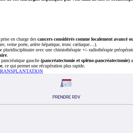
 prise en charge des
cancers considérés comme localement avancé ou
re, veine porte, artère hépatique, tronc cœliaque…).
ge pluridisciplinaire avec une chimiothérapie +/- radiothérapie préopérat
aire
.
gie pancréatique gauche
(pancréatectomie et spléno-pancréatectomie)
a
ée
, ce qui permet une récupération plus rapide.
 TRANSPLANTATION
PRENDRE RDV