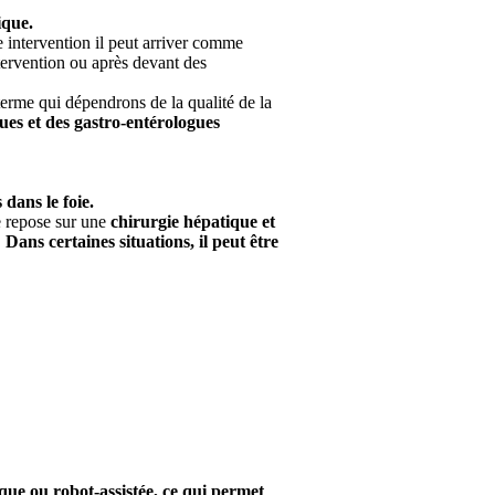
ique.
e intervention il peut arriver comme
ntervention ou après devant des
terme qui dépendrons de la qualité de la
gues et des gastro-entérologues
 dans le foie.
e repose sur une
chirurgie hépatique et
.
Dans certaines situations, il peut être
ique ou robot-assistée, ce qui permet