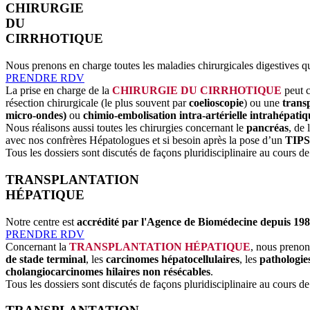
CHIRURGIE
DU
CIRRHOTIQUE
Nous prenons en charge toutes les maladies chirurgicales digestives 
PRENDRE RDV
La prise en charge de la
CHIRURGIE DU CIRRHOTIQUE
peut 
résection chirurgicale (le plus souvent par
coelioscopie
) ou une
trans
micro-ondes)
ou
chimio-embolisation intra-artérielle intrahépatiq
Nous réalisons aussi toutes les chirurgies concernant le
pancréas
, de l
avec nos confrères Hépatologues et si besoin après la pose d’un
TIPS 
Tous les dossiers sont discutés de façons pluridisciplinaire au cours 
TRANSPLANTATION
HÉPATIQUE
Notre centre est
accrédité par l'Agence de Biomédecine depuis 19
PRENDRE RDV
Concernant la
TRANSPLANTATION HÉPATIQUE
, nous preno
de stade terminal
, les
carcinomes hépatocellulaires
, les
pathologies
cholangiocarcinomes hilaires non résécables
.
Tous les dossiers sont discutés de façons pluridisciplinaire au cours 