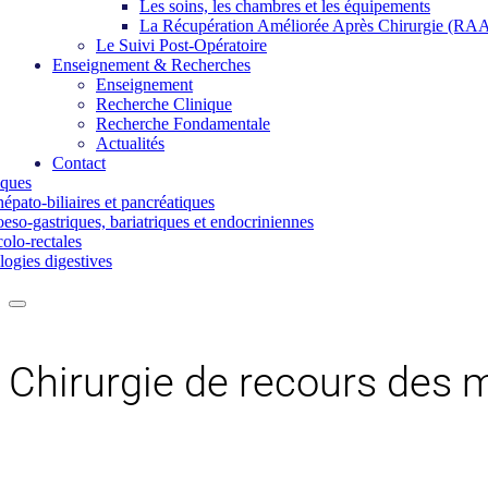
Les soins, les chambres et les équipements
La Récupération Améliorée Après Chirurgie (RA
Le Suivi Post-Opératoire
Enseignement & Recherches
Enseignement
Recherche Clinique
Recherche Fondamentale
Actualités
Contact
iques
épato-biliaires et pancréatiques
eso-gastriques, bariatriques et endocriniennes
olo-rectales
ogies digestives
Chirurgie de recours des m