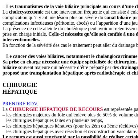
– Les traumatismes de la voie biliaire principale au cours d’une ch
La
cholecystectomie
est une intervention fréquente qui consiste à enl
complication qu’il y ait une lésion plus ou sévère du
canal biliaire pr
complications infectieuses (péritonite, abcès) ou l’apparition d’une jau
La présence de cette atteinte du cholédoque peut avoir un retentissemen
prise en charge initiale.
Celle-ci nécessite qu’elle soit confiée à un
interventionnelles.
En fonction de la sévérité des cas le traitement peut aller du drainage b
– Le cancer des voies biliaires, notamment le cholangiocarcinome hi
Sa prise en charge nécessite une équipe spécialisée de chirurgien,
biliaire
souvent majeure qui nécessite d’être préparé par des
drainage
proposé une transplantation hépatique après radiothérapie et ch
CHIRURGIE
HÉPATIQUE
PRENDRE RDV
La
CHIRURGIE HÉPATIQUE DE RECOURS
est représentée pa
– les chirurgies majeures du foie qui enlève plus de 50% de volume du
– les chirurgies hépatiques faites en plusieurs temps,
– les chirurgies hépatiques itératives (pour les 2èm ou 3ème récidives)
– les chirurgies hépatiques avec résection et reconstruction vasculaire.
Le recours est aussi représenté par la possibilité de réaliser cert