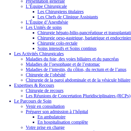
Présentation générale
L’Équipe Chirurgicale
Les Chirurgiens titulaires
Les Chefs de Clinique Assistants
L’Équipe d’Anesthésie
Les Unités de soins
Chirurgie hépato-bilio-pancréatique et transplantat
Chirurgie oeso-gastrique, bariatrique et endocrinie
Chirurgie colo-rectale
Soins intensifs et Soins continus
Les Activités Chirurgicales
Maladies du foie, des voies biliaires et du pancréas
Maladies de l’oesophage et de l’estomac
Maladies de l’intestin, du côlon, du rectum et de l’anus
Chirurgie de l’obésité
Chirurgie de la paroi abdominale et de la vésicule biliaire
Expertises & Recours
Chirurgie de recours
Les Réunions de Concertation Pluridisciplinaires (RCPs)
Le Parcours de Soin
Venir en consultation
Préparer son admission à l’hôpital
En ambulatoire
En hospitalisation complète
Votre prise en charge