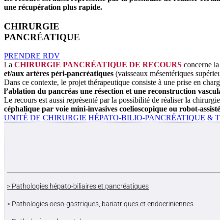
une récupération plus rapide.
CHIRURGIE
PANCRÉATIQUE
PRENDRE RDV
La
CHIRURGIE PANCRÉATIQUE DE RECOURS
concerne la
et/aux artères péri-pancréatiques
(vaisseaux mésentériques supérieu
Dans ce contexte, le projet thérapeutique consiste à une prise en char
l’ablation du pancréas une résection et une reconstruction vascul
Le recours est aussi représenté par la possibilité de réaliser la chirur
céphalique par voie mini-invasives coelioscopique ou robot-assist
UNITÉ DE CHIRURGIE HÉPATO-BILIO-PANCRÉATIQUE &
> Pathologies hépato-biliaires et pancréatiques
> Pathologies oeso-gastriques, bariatriques et endocriniennes